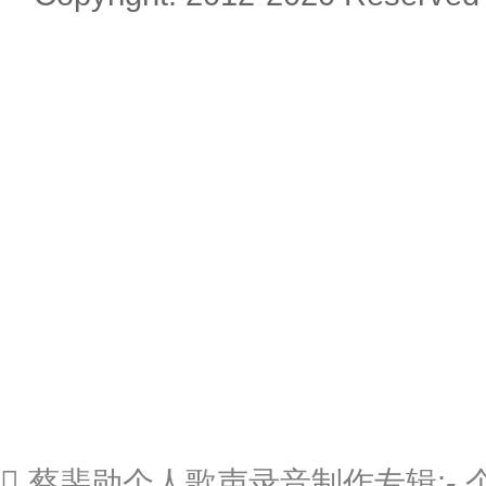
 蔡裴勋个人歌声录音制作专辑: