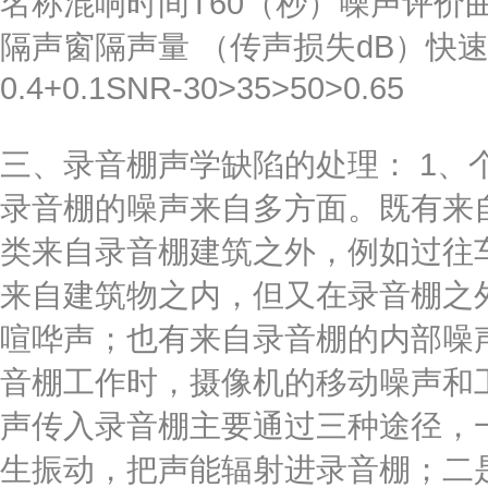
名称混响时间T60（秒）噪声评价
隔声窗隔声量 （传声损失dB）快速语
0.4+0.1SNR-30>35>50>0.65
三、录音棚声学缺陷的处理： 1、
录音棚的噪声来自多方面。既有来
类来自录音棚建筑之外，例如过往
来自建筑物之内，但又在录音棚之
喧哗声；也有来自录音棚的内部噪
音棚工作时，摄像机的移动噪声和
声传入录音棚主要通过三种途径，
生振动，把声能辐射进录音棚；二