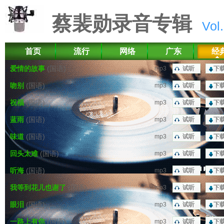
蔡裴勋录音专辑
Vol.
首页
流行
网络
广东
经
爱情的故事
(国语)
mp3
试听
下
吻别
(国语)
mp3
试听
下
祝福
(国语)
mp3
试听
下
蓝雨
(国语)
mp3
试听
下
味道
(国语)
mp3
试听
下
回头太难
(国语)
mp3
试听
下
听海
(国语)
mp3
试听
下
我等到花儿也谢了
(国语)
mp3
试听
下
眼泪
(国语)
mp3
试听
下
一路上有你
(国语)
mp3
试听
下