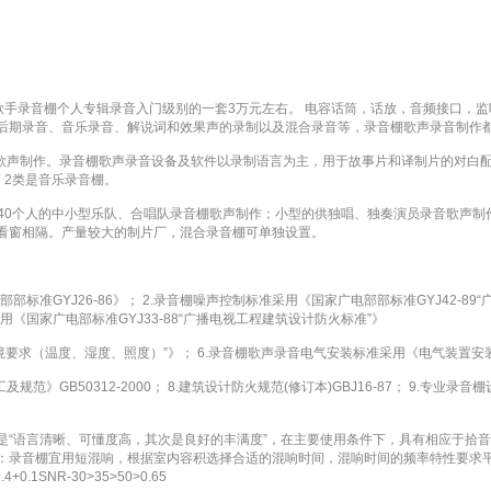
网络歌手录音棚个人专辑录音入门级别的一套3万元左右。 电容话筒，话放，音频接口
后期录音、音乐录音、解说词和效果声的录制以及混合录音等，录音棚歌声录音制作
音歌声制作。录音棚歌声录音设备及软件以录制语言为主，用于故事片和译制片的对白
 2类是音乐录音棚。
0～40个人的中小型乐队、合唱队录音棚歌声制作；小型的供独唱、独奏演员录音歌声
看窗相隔。产量较大的制片厂，混合录音棚可单独设置。
标准GYJ26-86》； 2.录音棚噪声控制标准采用《国家广电部部标准GYJ42-8
采用《国家广电部标准GYJ33-88“广播电视工程建筑设计防火标准”》
境要求（温度、湿度、照度）”》； 6.录音棚歌声录音电气安装标准采用《电气装置安装工
0312-2000； 8.建筑设计防火规范(修订本)GBJ16-87； 9.专业录音棚设计流
是“语言清晰、可懂度高，其次是良好的丰满度”，在主要使用条件下，具有相应于拾
：录音棚宜用短混响，根据室内容积选择合适的混响时间，混响时间的频率特性要求平
1SNR-30>35>50>0.65