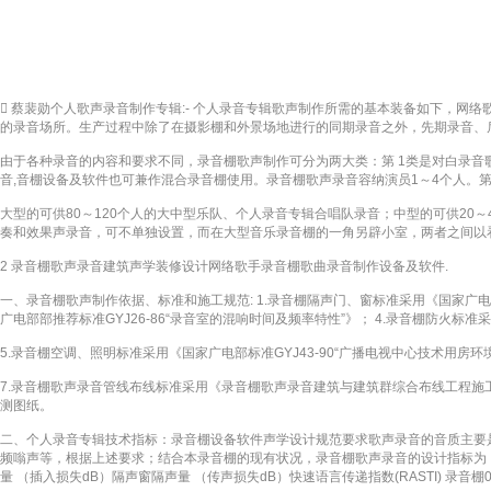
 蔡裴勋个人歌声录音制作专辑:- 个人录音专辑歌声制作所需的基本装备如下，
的录音场所。生产过程中除了在摄影棚和外景场地进行的同期录音之外，先期录音、
由于各种录音的内容和要求不同，录音棚歌声制作可分为两大类：第 1类是对白录
音,音棚设备及软件也可兼作混合录音棚使用。录音棚歌声录音容纳演员1～4个人。第
大型的可供80～120个人的大中型乐队、个人录音专辑合唱队录音；中型的可供2
奏和效果声录音，可不单独设置，而在大型音乐录音棚的一角另辟小室，两者之间以
2 录音棚歌声录音建筑声学装修设计网络歌手录音棚歌曲录音制作设备及软件.
一、录音棚歌声制作依据、标准和施工规范: 1.录音棚隔声门、窗标准采用《国家广电部部
广电部部推荐标准GYJ26-86“录音室的混响时间及频率特性”》； 4.录音棚防火标准
5.录音棚空调、照明标准采用《国家广电部标准GYJ43-90“广播电视中心技术用房环
7.录音棚歌声录音管线布线标准采用《录音棚歌声录音建筑与建筑群综合布线工程施工及规范》GB5
测图纸。
二、个人录音专辑技术指标：录音棚设备软件声学设计规范要求歌声录音的音质主要
频嗡声等，根据上述要求；结合本录音棚的现有状况，录音棚歌声录音的设计指标为
量 （插入损失dB）隔声窗隔声量 （传声损失dB）快速语言传递指数(RASTI) 录音棚0.4+0.