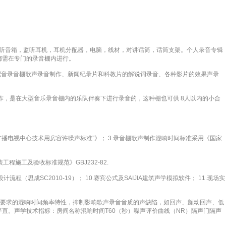
，监听音箱，监听耳机，耳机分配器，电脑，线材，对讲话筒，话筒支架。个人录音专辑
都需在专门的录音棚内进行。
配音录音棚歌声录音制作、新闻纪录片和科教片的解说词录音、各种影片的效果声录
制作，是在大型音乐录音棚内的乐队伴奏下进行录音的，这种棚也可供 8人以内的小合
9“广播电视中心技术用房容许噪声标准”》； 3.录音棚歌声制作混响时间标准采用《国家
程施工及验收标准规范》GBJ232-82.
程（思成SC2010-19）； 10.赛宾公式及SAIJIA建筑声学模拟软件； 11.现场实
音要求的混响时间频率特性，抑制影响歌声录音音质的声缺陷，如回声、颤动回声、低
直。声学技术指标：房间名称混响时间T60（秒）噪声评价曲线（NR）隔声门隔声