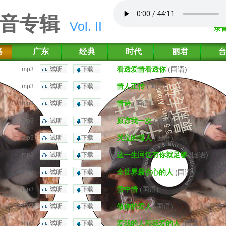
音专辑
Vol. II
录
络
广东
经典
时代
丽君
看透爱情看透你
(国语)
mp3
试听
下载
情人正传
(国语)
mp3
试听
下载
情诗
(国语)
mp3
试听
下载
原谅我一次
(国语)
mp3
试听
下载
哭泣的情人
(国语)
mp3
试听
下载
这一生回忆有你就足够
(国语)
mp3
试听
下载
全世界最伤心的人
(国语)
mp3
试听
下载
雪中情
(国语)
mp3
试听
下载
做你的爱人
(国语)
mp3
试听
下载
爱我的人和我爱的人
(国语)
mp3
试听
下载