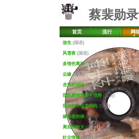
蔡裴勋录
首页
流行
网
放生
(国语)
风雪夜
(国语)
多情伤离别
(国语)
尘缘
(国语)
含泪的祝福
(国语)
我的爱情我亲手埋葬
(国语)
我的爱人你爱我吗
(国语)
缘分惹的祸
(国语)
离别的秋天
(国语)
红尘情歌
(国语)