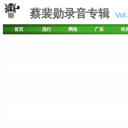
蔡裴勋录音专辑
Vol.
首页
流行
网络
广东
经