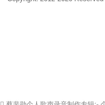
 蔡裴勋个人歌声录音制作专辑: