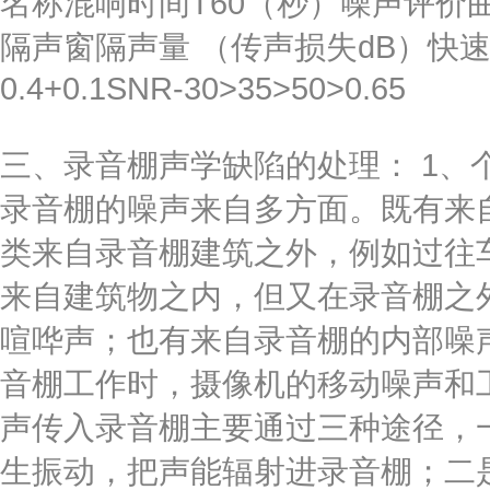
名称混响时间T60（秒）噪声评价
隔声窗隔声量 （传声损失dB）快速语
0.4+0.1SNR-30>35>50>0.65
三、录音棚声学缺陷的处理： 1、
录音棚的噪声来自多方面。既有来
类来自录音棚建筑之外，例如过往
来自建筑物之内，但又在录音棚之
喧哗声；也有来自录音棚的内部噪
音棚工作时，摄像机的移动噪声和
声传入录音棚主要通过三种途径，
生振动，把声能辐射进录音棚；二